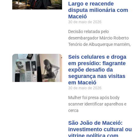
Largo e reacende
disputa milionária com
Maceió
30 de maio de 2026
Decisão relatada pelo
desembargador Márcio Roberto
Tenório de Albuquerque mantém,
Seis celulares e droga
em presídio: flagrante
expõe desafio da
segurança nas visitas
em Maceió
30 de maio de 2026
Mulher foi presa após body
scanner identificar aparelhos e
cerca
São João de Maceió:
investimento cultural ou
vitrine política com