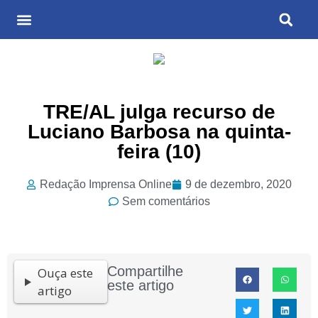
Últimas Notícias
Cultura & Entretenimento
TRE/AL julga recurso de
Luciano Barbosa na quinta-
feira (10)
Redação Imprensa Online
9 de dezembro, 2020
Sem comentários
Compartilhe
Ouça este
este artigo
artigo