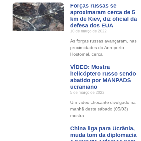
Forças russas se
aproximaram cerca de 5
km de Kiev, diz oficial da
defesa dos EUA
10 de março de 2022
As forças russas avançaram, nas
proximidades do Aeroporto
Hostomel, cerca
VÍDEO: Mostra
helicóptero russo sendo
abatido por MANPADS
ucraniano
5 de março de 2022
Um vídeo chocante divulgado na
manhã deste sábado (05/03)
mostra
China liga para Ucrânia,
muda tom da diplomacia