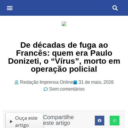
Últimas Notícias
Cultura & Entretenimento
De décadas de fuga ao
Francês: quem era Paulo
Donizeti, o “Vírus”, morto em
operação policial
Redação Imprensa Online
31 de maio, 2026
Sem comentários
Compartilhe
Ouça este
este artigo
artigo