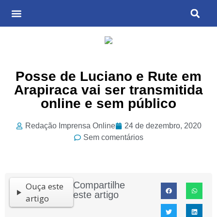
Últimas Notícias
Cultura & Entretenimento
Posse de Luciano e Rute em
Arapiraca vai ser transmitida
online e sem público
Redação Imprensa Online
24 de dezembro, 2020
Sem comentários
Compartilhe
Ouça este
este artigo
artigo