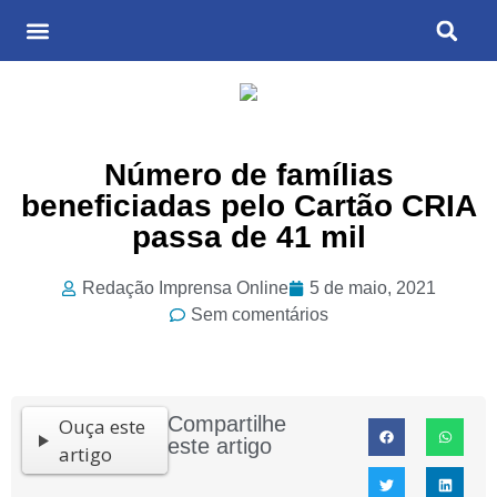
Últimas Notícias
Cultura & Entretenimento
Número de famílias
beneficiadas pelo Cartão CRIA
passa de 41 mil
Redação Imprensa Online
5 de maio, 2021
Sem comentários
Compartilhe
Ouça este
este artigo
artigo