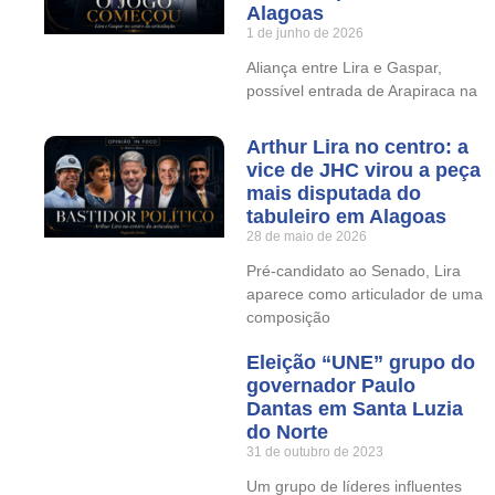
Alagoas
1 de junho de 2026
Aliança entre Lira e Gaspar,
possível entrada de Arapiraca na
Arthur Lira no centro: a
vice de JHC virou a peça
mais disputada do
tabuleiro em Alagoas
28 de maio de 2026
Pré-candidato ao Senado, Lira
aparece como articulador de uma
composição
Eleição “UNE” grupo do
governador Paulo
Dantas em Santa Luzia
do Norte
31 de outubro de 2023
Um grupo de líderes influentes