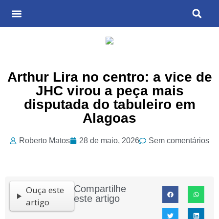
Últimas Notícias
Cultura & Entretenimento
Arthur Lira no centro: a vice de
JHC virou a peça mais
disputada do tabuleiro em
Alagoas
Roberto Matos
28 de maio, 2026
Sem comentários
Compartilhe
Ouça este
este artigo
artigo