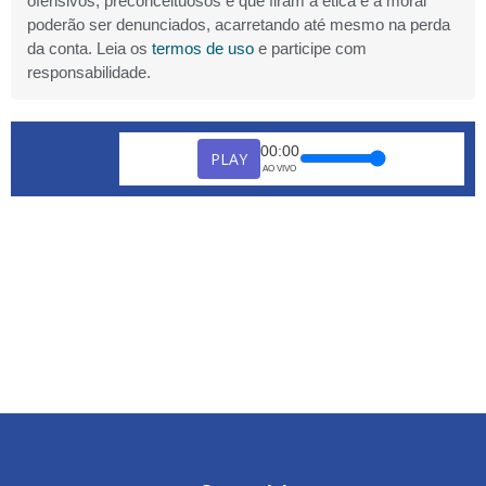
ofensivos, preconceituosos e que firam a ética e a moral
poderão ser denunciados, acarretando até mesmo na perda
da conta. Leia os
termos de uso
e participe com
responsabilidade.
00:00
PLAY
AO VIVO