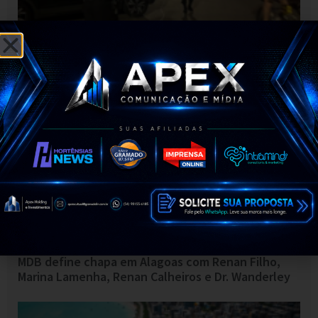
OPLIT fiscaliza flanelinhas em Maceió após
denúncias de extorsão
MDB define chapa em Alagoas com Renan Filho,
Marina Lamenha, Renan Calheiros e Dr. Wanderley