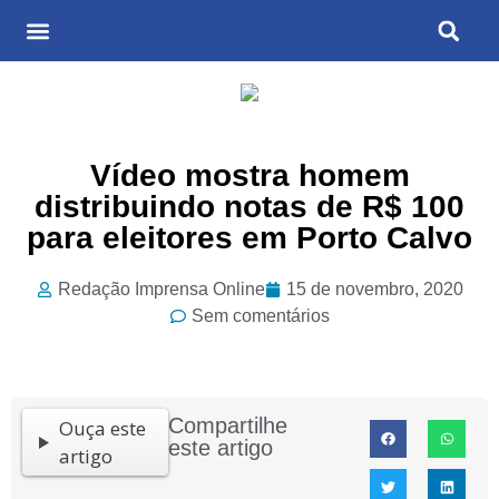
Últimas Notícias
Cultura & Entretenimento
Vídeo mostra homem
distribuindo notas de R$ 100
para eleitores em Porto Calvo
Redação Imprensa Online
15 de novembro, 2020
Sem comentários
Compartilhe
Ouça este
este artigo
artigo