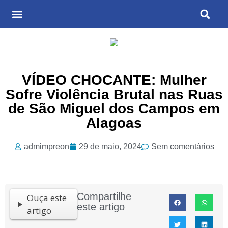
Últimas Notícias
Cultura & Entretenimento
VÍDEO CHOCANTE: Mulher
Sofre Violência Brutal nas Ruas
de São Miguel dos Campos em
Alagoas
admimpreon
29 de maio, 2024
Sem comentários
Compartilhe
Ouça este
este artigo
artigo