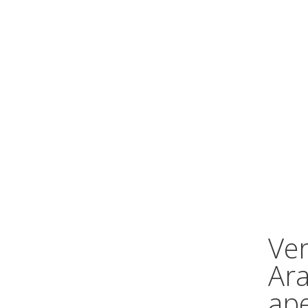
Ve
Ar
ap