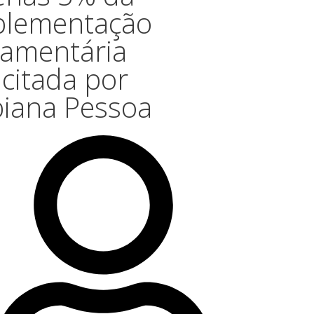
plementação
çamentária
icitada por
biana Pessoa