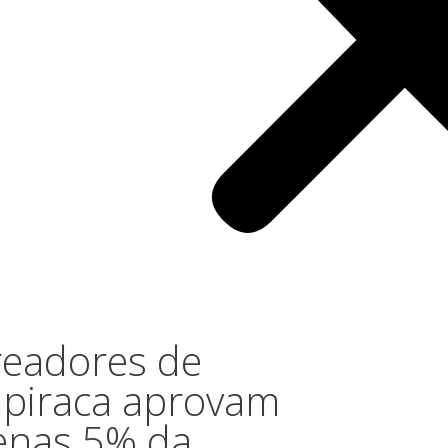
readores de
apiraca aprovam
enas 5% da