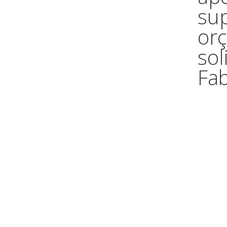
su
or
sol
Fa