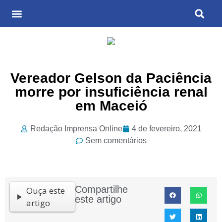
Últimas Notícias
Cultura & Entretenimento
Vereador Gelson da Paciência
morre por insuficiência renal
em Maceió
Redação Imprensa Online
4 de fevereiro, 2021
Sem comentários
Compartilhe
Ouça este
este artigo
artigo