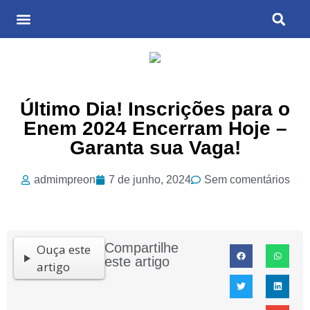
Últimas Notícias
Cultura & Entretenimento
Último Dia! Inscrições para o
Enem 2024 Encerram Hoje –
Garanta sua Vaga!
admimpreon
7 de junho, 2024
Sem comentários
Compartilhe
Ouça este
este artigo
artigo