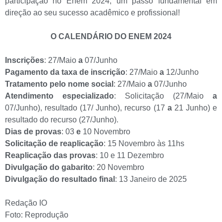
participação no Enem 2024, um passo fundamental em
direção ao seu sucesso acadêmico e profissional!
O CALENDÁRIO DO ENEM 2024
Inscrições
: 27/Maio
a
07/Junho
Pagamento da taxa de inscrição
: 27/Maio
a
12/Junho
Tratamento pelo nome social
: 27/Maio
a
07/Junho
Atendimento especializado
: Solicitação (27/Maio
a
07/Junho), resultado (17/ Junho), recurso (17
a
21 Junho) e
resultado do recurso (27/Junho).
Dias de provas
: 03
e
10 Novembro
Solicitação de reaplicação
: 15 Novembro às 11hs
Reaplicação das provas
: 10 e 11 Dezembro
Divulgação do gabarito
: 20 Novembro
Divulgação do resultado final
: 13 Janeiro de 2025
Redação IO
Foto: Reprodução