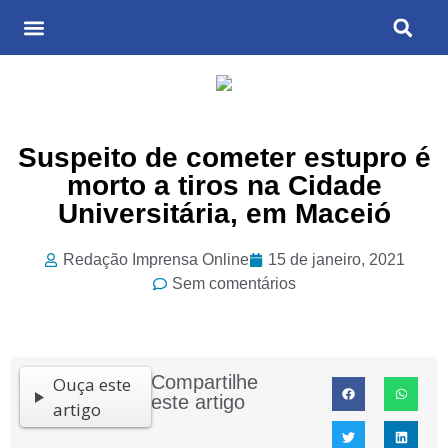
Últimas Notícias
Cultura & Entretenimento
Suspeito de cometer estupro é
morto a tiros na Cidade
Universitária, em Maceió
Redação Imprensa Online
15 de janeiro, 2021
Sem comentários
Compartilhe
Ouça este
este artigo
artigo