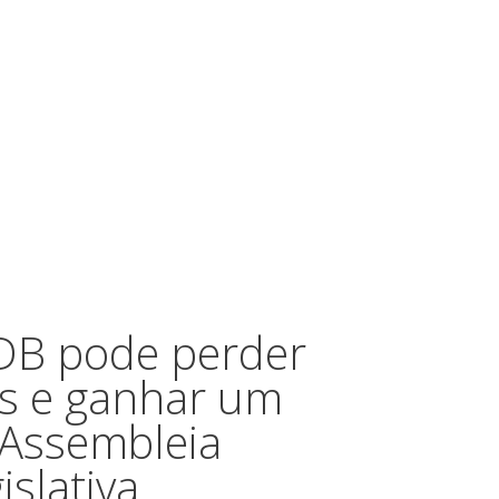
DB pode perder
is e ganhar um
 Assembleia
islativa