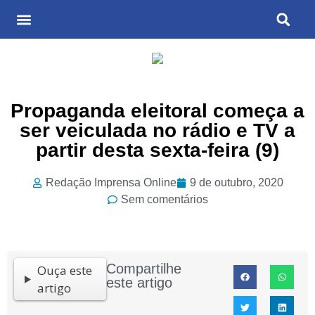
Últimas Notícias
Cultura & Entretenimento
Propaganda eleitoral começa a
ser veiculada no rádio e TV a
partir desta sexta-feira (9)
Redação Imprensa Online
9 de outubro, 2020
Sem comentários
Compartilhe
Ouça este
este artigo
artigo