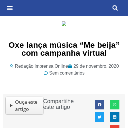
Últimas Notícias
Cultura & Entretenimento
Oxe lança música “Me beija”
com campanha virtual
Redação Imprensa Online
29 de novembro, 2020
Sem comentários
Compartilhe
Ouça este
este artigo
artigo