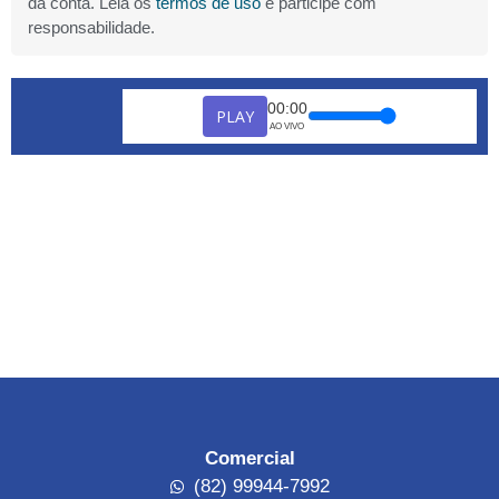
da conta. Leia os
termos de uso
e participe com
responsabilidade.
00:00
PLAY
AO VIVO
Comercial
(82) 99944-7992