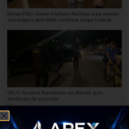
Renan Filho chama Cristiano Matheus para reunião
estratégica após MDB confirmar chapa federal
OPLIT fiscaliza flanelinhas em Maceió após
denúncias de extorsão