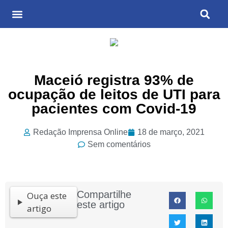
Últimas Notícias
Cultura & Entretenimento
Maceió registra 93% de
ocupação de leitos de UTI para
pacientes com Covid-19
Redação Imprensa Online
18 de março, 2021
Sem comentários
Compartilhe
Ouça este
este artigo
artigo