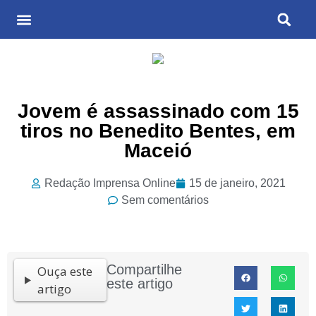
Últimas Notícias
Cultura & Entretenimento
Jovem é assassinado com 15
tiros no Benedito Bentes, em
Maceió
Redação Imprensa Online
15 de janeiro, 2021
Sem comentários
Compartilhe
Ouça este
este artigo
artigo