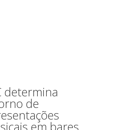
C determina
orno de
resentações
sicais em bares