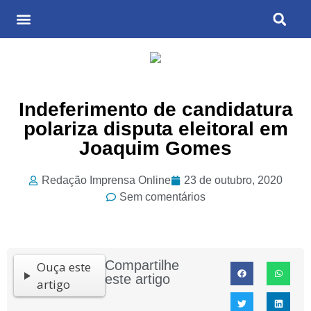
Últimas Notícias
Cultura & Entretenimento
Indeferimento de candidatura
polariza disputa eleitoral em
Joaquim Gomes
Redação Imprensa Online
23 de outubro, 2020
Sem comentários
Compartilhe
Ouça este
este artigo
artigo