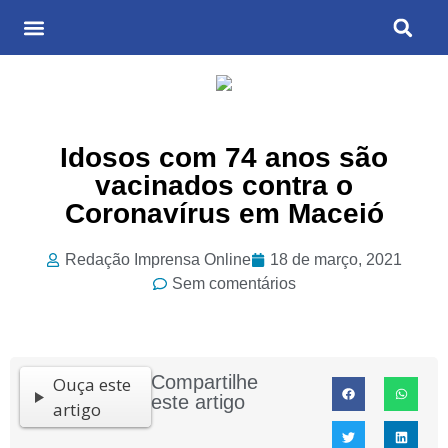
Últimas Notícias
Cultura & Entretenimento
Idosos com 74 anos são
vacinados contra o
Coronavírus em Maceió
Redação Imprensa Online
18 de março, 2021
Sem comentários
Compartilhe
Ouça este
este artigo
artigo