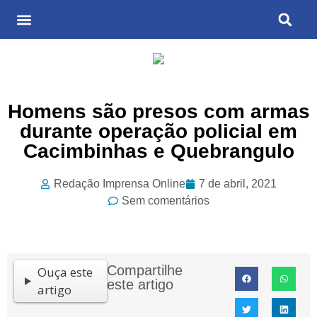
Últimas Notícias
Cultura & Entretenimento
Homens são presos com armas
durante operação policial em
Cacimbinhas e Quebrangulo
Redação Imprensa Online
7 de abril, 2021
Sem comentários
Compartilhe
Ouça este
este artigo
artigo