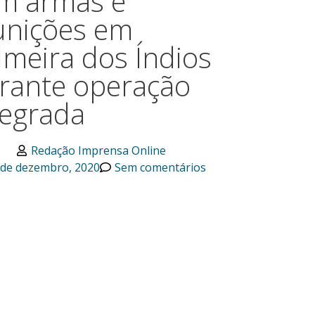
m armas e
nições em
lmeira dos Índios
rante operação
tegrada
Redação Imprensa Online
 de dezembro, 2020
Sem comentários