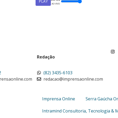
PLAY
AO VIVO
Redação
2
(82) 3435-6103
rensaonline.com
redacao@imprensaonline.com
Imprensa Online
Serra Gaúcha On
Intramind Consultoria, Tecnologia & 