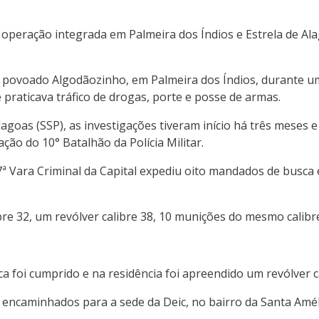
eração integrada em Palmeira dos Índios e Estrela de Alag
povoado Algodãozinho, em Palmeira dos Índios, durante uma 
praticava tráfico de drogas, porte e posse de armas.
goas (SSP), as investigações tiveram início há três meses e
ção do 10° Batalhão da Polícia Militar.
7ª Vara Criminal da Capital expediu oito mandados de busc
 32, um revólver calibre 38, 10 munições do mesmo calibre 
a foi cumprido e na residência foi apreendido um revólver c
 encaminhados para a sede da Deic, no bairro da Santa Améli