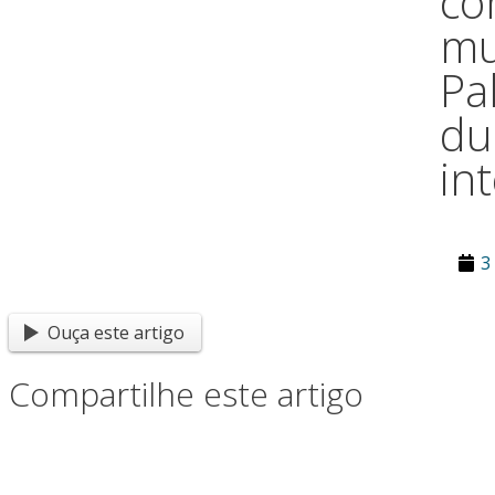
co
mu
Pa
du
in
3
Ouça este artigo
Compartilhe este artigo