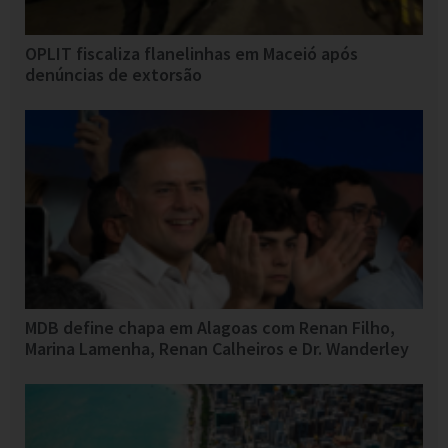
OPLIT fiscaliza flanelinhas em Maceió após
denúncias de extorsão
MDB define chapa em Alagoas com Renan Filho,
Marina Lamenha, Renan Calheiros e Dr. Wanderley