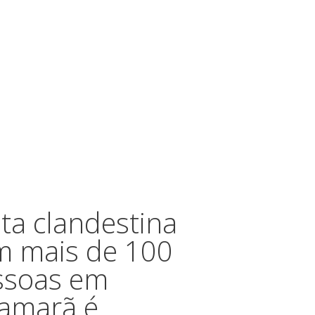
ta clandestina
m mais de 100
ssoas em
tamarã é