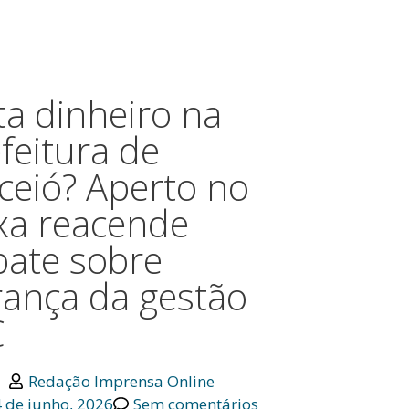
ta dinheiro na
feitura de
ceió? Aperto no
xa reacende
bate sobre
rança da gestão
C
Redação Imprensa Online
 de junho, 2026
Sem comentários