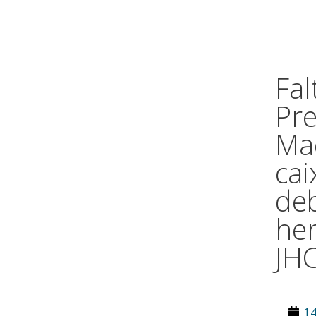
Fal
Pre
Ma
cai
de
he
JH
14