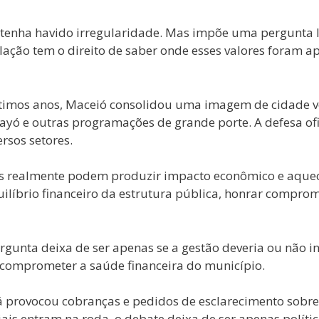
 tenha havido irregularidade. Mas impõe uma pergunta le
ulação tem o direito de saber onde esses valores foram a
últimos anos, Maceió consolidou uma imagem de cidade vo
ayó e outras programações de grande porte. A defesa of
rsos setores.
os realmente podem produzir impacto econômico e aque
uilíbrio financeiro da estrutura pública, honrar compro
unta deixa de ser apenas se a gestão deveria ou não inve
 comprometer a saúde financeira do município.
ma já provocou cobranças e pedidos de esclarecimento so
is entram na roda, o debate deixa de ser apenas polític