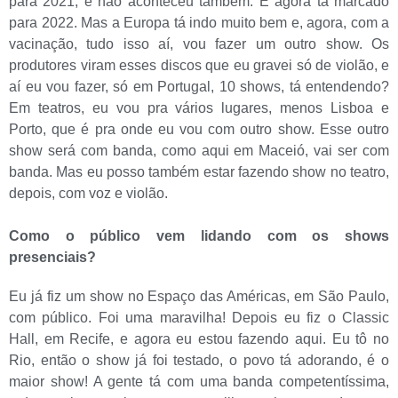
para 2021, e não aconteceu também. E agora tá marcado
para 2022. Mas a Europa tá indo muito bem e, agora, com a
vacinação, tudo isso aí, vou fazer um outro show. Os
produtores viram esses discos que eu gravei só de violão, e
aí eu vou fazer, só em Portugal, 10 shows, tá entendendo?
Em teatros, eu vou pra vários lugares, menos Lisboa e
Porto, que é pra onde eu vou com outro show. Esse outro
show será com banda, como aqui em Maceió, vai ser com
banda. Mas eu posso também estar fazendo show no teatro,
depois, com voz e violão.
Como o público vem lidando com os shows
presenciais?
Eu já fiz um show no Espaço das Américas, em São Paulo,
com público. Foi uma maravilha! Depois eu fiz o Classic
Hall, em Recife, e agora eu estou fazendo aqui. Eu tô no
Rio, então o show já foi testado, o povo tá adorando, é o
maior show! A gente tá com uma banda competentíssima,