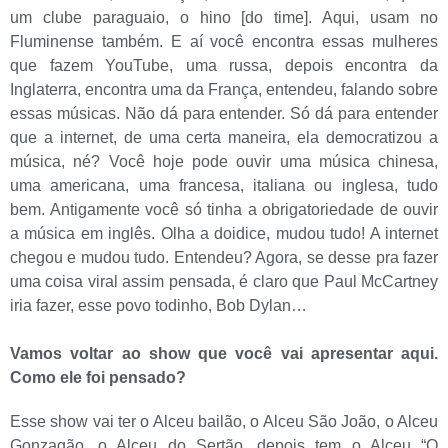
um clube paraguaio, o hino [do time]. Aqui, usam no
Fluminense também. E aí você encontra essas mulheres
que fazem YouTube, uma russa, depois encontra da
Inglaterra, encontra uma da França, entendeu, falando sobre
essas músicas. Não dá para entender. Só dá para entender
que a internet, de uma certa maneira, ela democratizou a
música, né? Você hoje pode ouvir uma música chinesa,
uma americana, uma francesa, italiana ou inglesa, tudo
bem. Antigamente você só tinha a obrigatoriedade de ouvir
a música em inglês. Olha a doidice, mudou tudo! A internet
chegou e mudou tudo. Entendeu? Agora, se desse pra fazer
uma coisa viral assim pensada, é claro que Paul McCartney
iria fazer, esse povo todinho, Bob Dylan…
Vamos voltar ao show que você vai apresentar aqui.
Como ele foi pensado?
Esse show vai ter o Alceu bailão, o Alceu São João, o Alceu
Gonzagão, o Alceu do Sertão, depois tem o Alceu “O