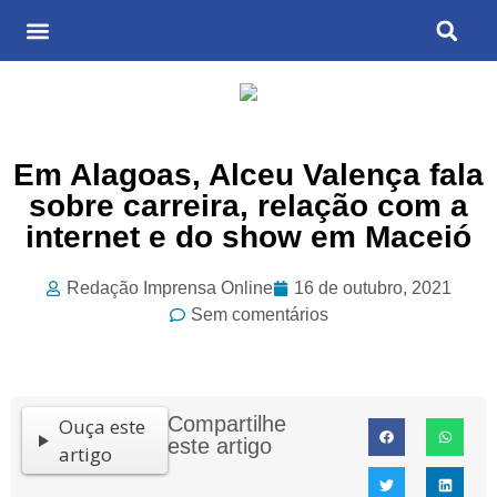
Últimas Notícias
Cultura & Entretenimento
Em Alagoas, Alceu Valença fala
sobre carreira, relação com a
internet e do show em Maceió
Redação Imprensa Online
16 de outubro, 2021
Sem comentários
Compartilhe
Ouça este
este artigo
artigo