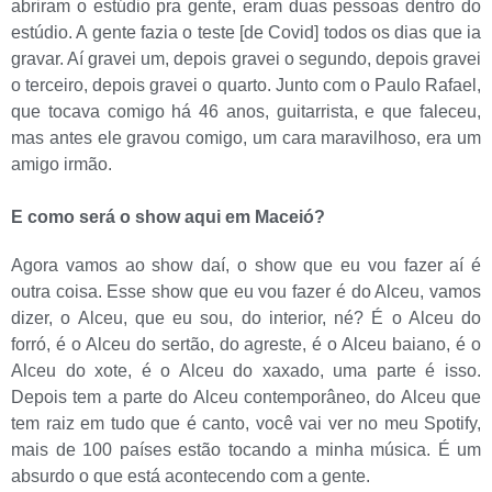
abriram o estúdio pra gente, eram duas pessoas dentro do
estúdio. A gente fazia o teste [de Covid] todos os dias que ia
gravar. Aí gravei um, depois gravei o segundo, depois gravei
o terceiro, depois gravei o quarto. Junto com o Paulo Rafael,
que tocava comigo há 46 anos, guitarrista, e que faleceu,
mas antes ele gravou comigo, um cara maravilhoso, era um
amigo irmão.
E como será o show aqui em Maceió?
Agora vamos ao show daí, o show que eu vou fazer aí é
outra coisa. Esse show que eu vou fazer é do Alceu, vamos
dizer, o Alceu, que eu sou, do interior, né? É o Alceu do
forró, é o Alceu do sertão, do agreste, é o Alceu baiano, é o
Alceu do xote, é o Alceu do xaxado, uma parte é isso.
Depois tem a parte do Alceu contemporâneo, do Alceu que
tem raiz em tudo que é canto, você vai ver no meu Spotify,
mais de 100 países estão tocando a minha música. É um
absurdo o que está acontecendo com a gente.