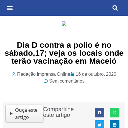
Últimas Notícias
Cultura & Entretenimento
Dia D contra a polio é no
sábado,17; veja os locais onde
terão vacinação em Maceió
Redação Imprensa Online
16 de outubro, 2020
Sem comentários
Compartilhe
Ouça este
este artigo
artigo