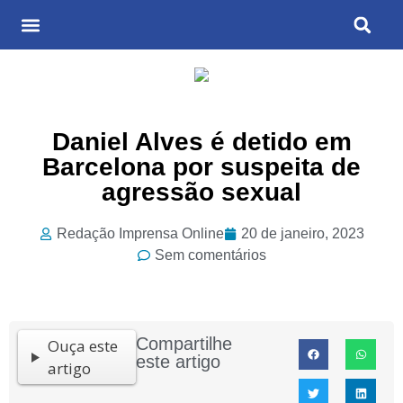
Últimas Notícias
Cultura & Entretenimento
Daniel Alves é detido em
Barcelona por suspeita de
agressão sexual
Redação Imprensa Online
20 de janeiro, 2023
Sem comentários
Compartilhe
Ouça este
este artigo
artigo