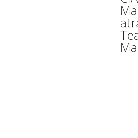
Ma
atr
Te
Ma