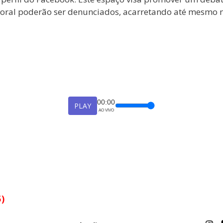
a moral poderão ser denunciados, acarretando até mesmo 
00:00
PLAY
AO VIVO
5)