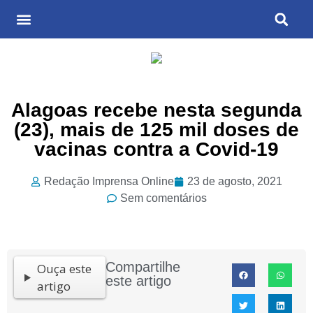
Últimas Notícias
Cultura & Entretenimento
Alagoas recebe nesta segunda
(23), mais de 125 mil doses de
vacinas contra a Covid-19
Redação Imprensa Online
23 de agosto, 2021
Sem comentários
Compartilhe
Ouça este
este artigo
artigo