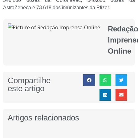
546.230 doses da CoronaVac, 548.805 doses da
AstraZeneca e 73.618 dos imunizantes da Pfizer.
Redaçã
Imprens
Online
Compartilhe
este artigo
Artigos relacionados