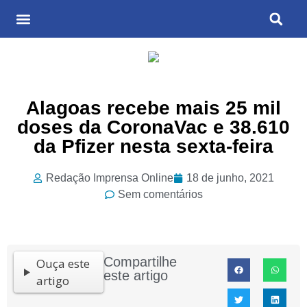
Últimas Notícias
Cultura & Entretenimento
Alagoas recebe mais 25 mil
doses da CoronaVac e 38.610
da Pfizer nesta sexta-feira
Redação Imprensa Online
18 de junho, 2021
Sem comentários
Compartilhe
Ouça este
este artigo
artigo