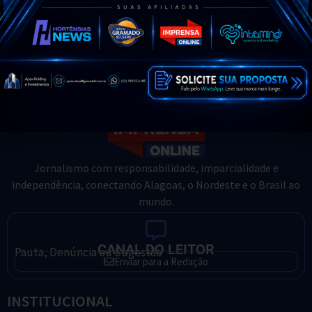
16 de dezembro de 2020
O estado de Alagoas ultrapassou
a marca de 100 mil
Jornalismo com responsabilidade, imparcialidade e
independência, conectando Alagoas, o Nordeste e o Brasil ao
mundo.
CANAL DO LEITOR
Pauta, Denúncia ou Sugestão
Enviar para a Redação
INSTITUCIONAL